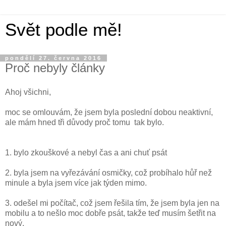
Svět podle mě!
pondělí 27. června 2016
Proč nebyly články
Ahoj všichni,
moc se omlouvám, že jsem byla poslední dobou neaktivní,
ale mám hned tři důvody proč tomu tak bylo.
1. bylo zkouškové a nebyl čas a ani chuť psát
2. byla jsem na vyřezávání osmičky, což probíhalo hůř než
minule a byla jsem více jak týden mimo.
3. odešel mi počítač, což jsem řešila tím, že jsem byla jen na
mobilu a to nešlo moc dobře psát, takže teď musím šetřit na
nový.